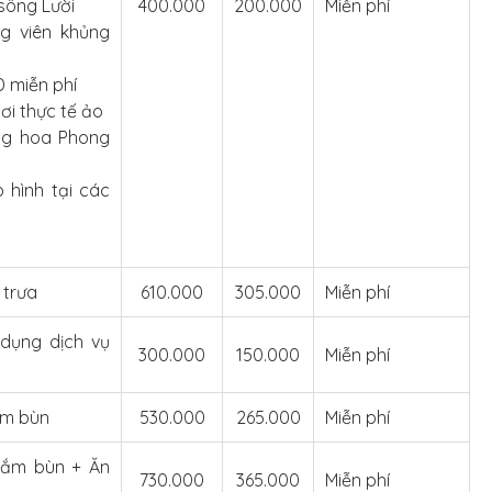
sông Lười
400.000
200.000
Miễn phí
ng viên khủng
D miễn phí
hơi thực tế ảo
ng hoa Phong
 hình tại các
 trưa
610.000
305.000
Miễn phí
dụng dịch vụ
300.000
150.000
Miễn phí
ắm bùn
530.000
265.000
Miễn phí
Tắm bùn + Ăn
730.000
365.000
Miễn phí