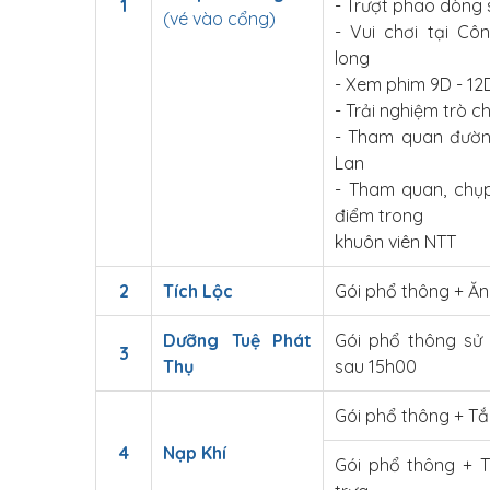
1
- Trượt phao dòng 
(vé vào cổng)
- Vui chơi tại Cô
long
- Xem phim 9D - 12
- Trải nghiệm trò c
- Tham quan đườ
Lan
- Tham quan, chụp
điểm trong
khuôn viên NTT
2
Tích Lộc
Gói phổ thông + Ăn
Dưỡng Tuệ Phát
Gói phổ thông sử 
3
Thụ
sau 15h00
Gói phổ thông + T
4
Nạp Khí
Gói phổ thông + 