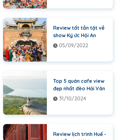
Review tất tần tật về
show Ký ức Hội An
05/09/2022
Top 5 quán cafe view
đẹp nhất đèo Hải Vân
31/10/2024
Review lịch trình Huế -