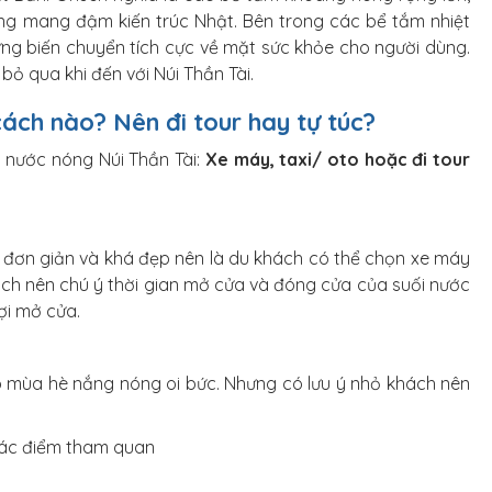
ầng mang đậm kiến trúc Nhật. Bên trong các bể tắm nhiệt
ng biến chuyển tích cực về mặt sức khỏe cho người dùng.
ỏ qua khi đến với Núi Thần Tài.
cách nào? Nên đi tour hay tự túc?
i nước nóng Núi Thần Tài:
Xe máy, taxi/ oto hoặc đi tour
, đơn giản và khá đẹp nên là du khách có thể chọn xe máy
ch nên chú ý thời gian mở cửa và đóng cửa của suối nước
ợi mở cửa.
ào mùa hè nắng nóng oi bức. Nhưng có lưu ý nhỏ khách nên
các điểm tham quan