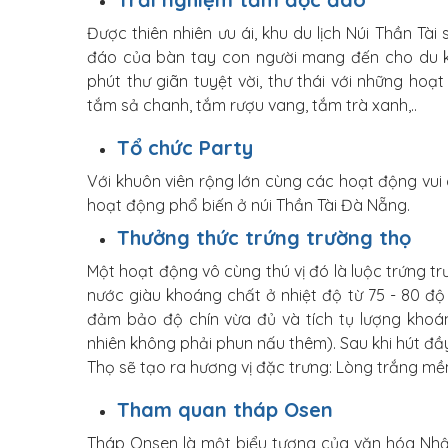
Được thiên nhiên ưu ái, khu du lịch Núi Thần Tài
đáo của bàn tay con người mang đến cho du k
phút thư giãn tuyệt vời, thư thái với những hoạ
tắm sả chanh, tắm rượu vang, tắm trà xanh,..
Tổ chức Party
Với khuôn viên rộng lớn cùng các hoạt động vui 
hoạt động phổ biến ở núi Thần Tài Đà Nẵng.
Thưởng thức trứng trường thọ
Một hoạt động vô cùng thú vị đó là luộc trứng t
nước giàu khoáng chất ở nhiệt độ từ 75 - 80 độ
đảm bảo độ chín vừa đủ và tích tụ lượng khoán
nhiên không phải phun nấu thêm). Sau khi hút đ
Thọ sẽ tạo ra hương vị đặc trưng: Lòng trắng mề
Tham quan tháp Osen
​​Tháp Onsen là một biểu tượng của văn hóa Nh