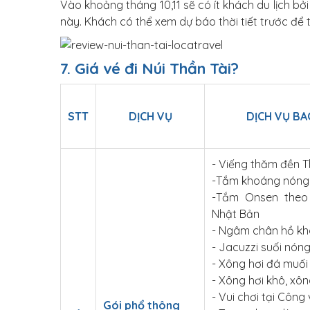
Vào khoảng tháng 10,11 sẽ có ít khách du lịch 
này. Khách có thể xem dự báo thời tiết trước để
7. Giá vé đi Núi Thần Tài?
STT
DỊCH VỤ
DỊCH VỤ B
- Viếng thăm đền T
-Tắm khoáng nóng 
-Tắm Onsen theo
Nhật Bản
- Ngâm chân hồ k
- Jacuzzi suối nóng
- Xông hơi đá muối
- Xông hơi khô, xôn
- Vui chơi tại Công
Gói phổ thông