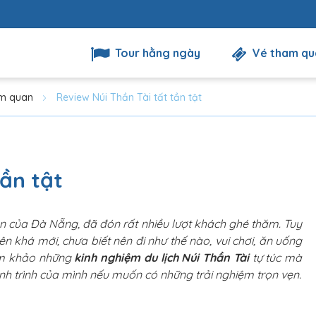
Tour hằng ngày
Vé tham qu
am quan
Review Núi Thần Tài tất tần tật
tần tật
ẫn của Đà Nẵng, đã đón rất nhiều lượt khách ghé thăm. Tuy
tên khá mới, chưa biết nên đi như thế nào, vui chơi, ăn uống
am khảo những
kinh nghiệm du lịch Núi Thần Tài
tự túc mà
nh trình của mình nếu muốn có những trải nghiệm trọn vẹn.