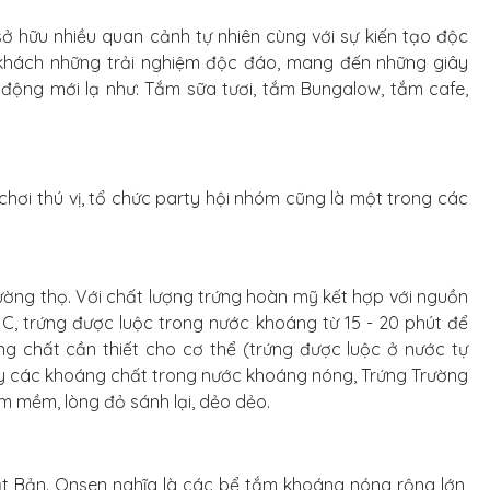
 sở hữu nhiều quan cảnh tự nhiên cùng với sự kiến tạo độc
hách những trải nghiệm độc đáo, mang đến những giây
t động mới lạ như: Tắm sữa tươi, tắm Bungalow, tắm cafe,
chơi thú vị, tổ chức party hội nhóm cũng là một trong các
rường thọ. Với chất lượng trứng hoàn mỹ kết hợp với nguồn
 C, trứng được luộc trong nước khoáng từ 15 - 20 phút để
g chất cần thiết cho cơ thể (trứng được luộc ở nước tự
ầy các khoáng chất trong nước khoáng nóng, Trứng Trường
m mềm, lòng đỏ sánh lại, dẻo dẻo.
ật Bản. Onsen nghĩa là các bể tắm khoáng nóng rộng lớn,