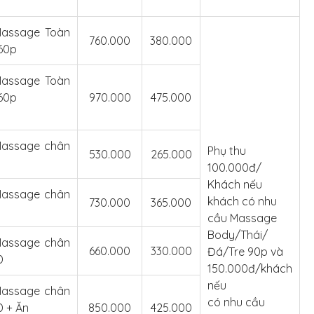
Massage Toàn
760.000
380.000
 60p
Massage Toàn
60p
970.000
475.000
Massage chân
Phụ thu
530.000
265.000
100.000đ/
Khách nếu
Massage chân
khách có nhu
730.000
365.000
cầu Massage
Body/Thái/
Massage chân
660.000
330.000
Đá/Tre 90p và
D
150.000đ/khách
nếu
Massage chân
có nhu cầu
 + Ăn
850.000
425.000