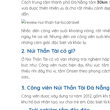
Cách trung tâm thành phố Đà Nẵng tầm
30km
.
vừa được thiên nhiên ưu ái cho rất nhiều cảnh đẹp v
dẫn.
Nhắc đến công viên suối khoáng nóng, rất nhiề
ngày hè ùa về. Nhưng đến với công viên suối kh
những cảm giác đặc biệt và khác lạ.
2. Núi Thần Tài có gì?
Ở Núi Thần Tài có vô vàn những trải nghiệm hấ
bức như: Công viên nước hiện đại, Khu vực tắm
thiếu nhi đầy thú vị, tắm Onsen theo phong các
sao,..
3. Công viên Núi Thần Tài Đà Nẵng
Công viên được xây dựng từ năm 2012, gồm khi tổ 
khu hồ bơi nhân tạo, vui chơi trẻ em. Đặc biệt l
Trải nghiệm tắm độc đáo