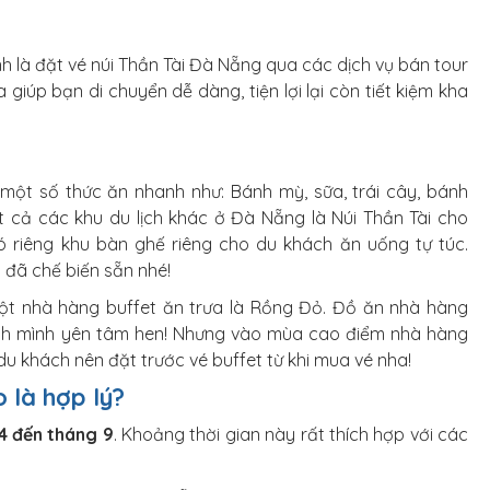
nh là đặt vé núi Thần Tài Đà Nẵng qua các dịch vụ bán tour
 giúp bạn di chuyển dễ dàng, tiện lợi lại còn tiết kiệm kha
 một số thức ăn nhanh như: Bánh mỳ, sữa, trái cây, bánh
ất cả các khu du lịch khác ở Đà Nẵng là Núi Thần Tài cho
 riêng khu bàn ghế riêng cho du khách ăn uống tự túc.
đã chế biến sẵn nhé!
 một nhà hàng buffet ăn trưa là Rồng Đỏ. Đồ ăn nhà hàng
ch mình yên tâm hen! Nhưng vào mùa cao điểm nhà hàng
u khách nên đặt trước vé buffet từ khi mua vé nha!
o là hợp lý?
4 đến tháng 9
. Khoảng thời gian này rất thích hợp với các