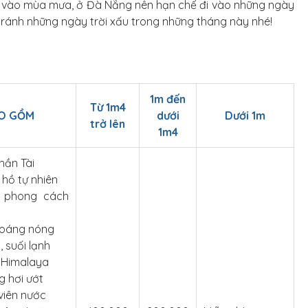
bởi vào mùa mưa, ở Đà Nẵng nên hạn chế đi vào những ngày
 tránh những ngày trời xấu trong những tháng này nhé!
1m đến
Từ 1m4
AO GỒM
dưới
Dưới 1m
trở lên
1m4
hần Tài
hồ tự nhiên
 phong cách
hoáng nóng
, suối lạnh
 Himalaya
g hơi ướt
 viên nước