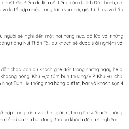
 Là một địa điểm du lịch nổi tiếng của du lịch Đà Thành, nơi
à là tổ hợp nhiều công trình vui chơi, giải trí thú vị và hấp
u người sẽ nghĩ đến một nơi nóng nực, đổ lửa với những
oáng nóng Núi Thần Tài, du khách sẽ được trải nghiệm với
p dẫn chào đón du khách ghé đến trong những ngày hè oi
 khoáng nóng, Khu vực tắm bùn thường/VIP, Khu vui chơi
h Nhật Bản Hệ thống nhà hàng buffet, bar và khách sạn 4
hợp công trình vui chơi, giải trí, thư giãn suối nước nóng,
à khu tắm bùn thu hút đông đảo du khách đến trải nghiệm.