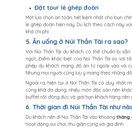
Đặt tour lẻ ghép đoàn
Một lựa chọn an toàn, tiết kiệm nhất cho bạn chí
lẻ ghép đoàn hiện nay. Du lịch theo cách này vừa
khá chi phí.
5. Ăn uống ở Núi Thần Tài ra sao?
Với Núi Thần Tài du khách có thể chuẩn bị sẵn
ngọt,..Điểm khác biệt của Núi Thần Tài so với t
phép du khách mang đồ ăn từ ngoài vào và có
Nhưng mọi người cũng lưu ý mang theo những đồ 
Ngoài ra, hiện tại ở Núi Thần Tài có duy nhất
cũng khá đa dạng, nhiều món đặc sản nên khá
buffet rất đông đúc và giới hạn khách hàng nên d
6. Thời gian đi Núi Thần Tài như nà
Du khách nên đi Núi Thần Tài vào khoảng
tháng 
hoạt động vui chơi, thư giãn cùng với gia đình.