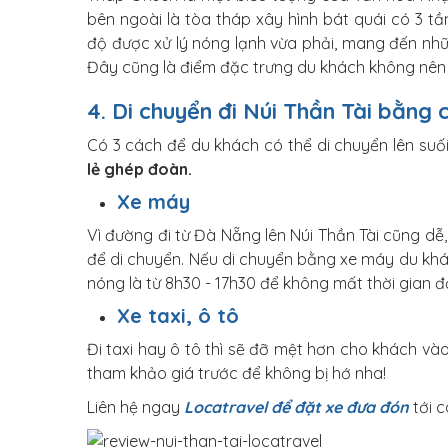
bên ngoài là tòa tháp xây hình bát quái có 3 t
độ được xử lý nóng lạnh vừa phải, mang đến nhữ
Đây cũng là điểm đặc trưng du khách không nên b
4. Di chuyển đi Núi Thần Tài bằng 
Có 3 cách để du khách có thể di chuyển lên suố
lẻ ghép đoàn.
Xe máy
Vì đường đi từ Đà Nẵng lên Núi Thần Tài cũng dễ
để di chuyển. Nếu di chuyển bằng xe máy du khá
nóng là từ 8h30 - 17h30 để không mất thời gian đ
Xe taxi, ô tô
Đi taxi hay ô tô thì sẽ đỡ mệt hơn cho khách v
tham khảo giá trước để không bị hớ nha!
Liên hệ ngay
Locatravel để đặt xe đưa đón
tới 