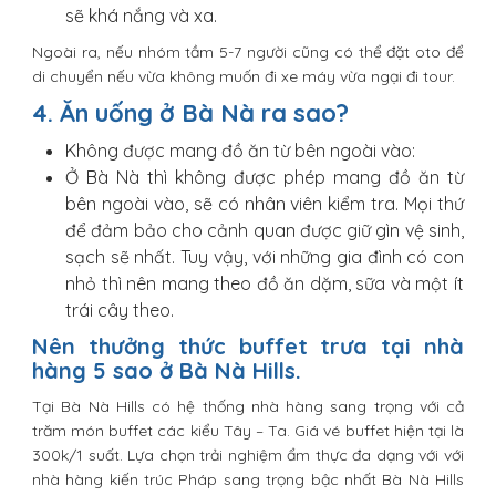
sẽ khá nắng và xa.
Ngoài ra, nếu nhóm tầm 5-7 người cũng có thể đặt oto để
di chuyển nếu vừa không muốn đi xe máy vừa ngại đi tour.
4. Ăn uống ở Bà Nà ra sao?
Không được mang đồ ăn từ bên ngoài vào:
Ở Bà Nà thì không được phép mang đồ ăn từ
bên ngoài vào, sẽ có nhân viên kiểm tra. Mọi thứ
để đảm bảo cho cảnh quan được giữ gìn vệ sinh,
sạch sẽ nhất. Tuy vậy, với những gia đình có con
nhỏ thì nên mang theo đồ ăn dặm, sữa và một ít
trái cây theo.
Nên thưởng thức buffet trưa tại nhà
hàng 5 sao ở Bà Nà Hills.
Tại Bà Nà Hills có hệ thống nhà hàng sang trọng với cả
trăm món buffet các kiểu Tây – Ta. Giá vé buffet hiện tại là
300k/1 suất. Lựa chọn trải nghiệm ẩm thực đa dạng với với
nhà hàng kiến trúc Pháp sang trọng bậc nhất Bà Nà Hills