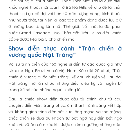
Cho những ai chưa biết thì Thác Thần Mặt Trời là cụm điêu
khắc nghệ thuật mới toanh ở Bà Nà Hills về chủ đề là thần
thoại Hy Lạp cổ đại với hơn 40 bức tượng vàng, kích thước
như người thật, tái hiện lại các tác phẩm đang được lưu giữ
ở những bảo tàng lớn nhất Thế giới. Nổi nhất là đài phun
nước Grand Cascade - Nơi Thần Mặt Trời Helios điều khiển
cổ xe được kéo bởi 5 chú chiến mã.
Show diễn thực cảnh “Trận chiến ở
vương quốc Mặt Trăng”
Với sự trình diễn của 160 nghệ sĩ đến từ các quốc gia như
Ukraine, Nga, Brazil và cả Việt Nam. Kéo dài 20 phút, “Trận
chiến ở Vương quốc Mặt Trăng” kể câu chuyện về Lâu đài
Mặt trăng, nơi ẩn chứa những điều diệu kỳ và huyền bí
trong Xứ sở của những người khổng lồ.
Đây là chiếc show diễn được đầu từ chỉnh chu từ câu
chuyện, diễn viên, trang phục, âm thanh, ánh sáng kết hợp
với không gian trình diễn hết sức lãng mạng và thơ mộng,
chắc chắn sẽ đưa du khách từ bất ngờ này đến bất ngỡ
khác và vỡ òa cảm xúc khi được chiêm ngưỡng những màn