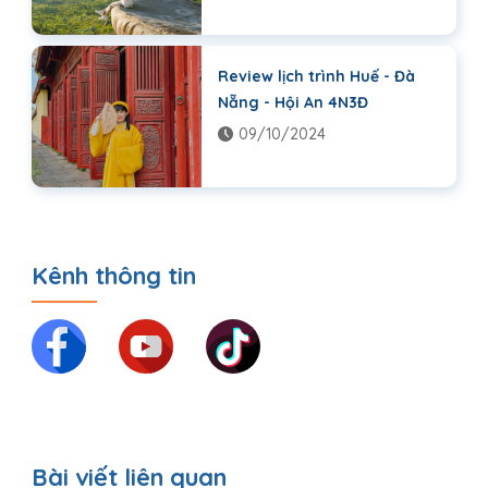
Review lịch trình Huế - Đà
Nẵng - Hội An 4N3Đ
09/10/2024
Kênh thông tin
Bài viết liên quan