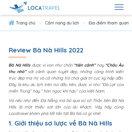
Trang chủ
Cẩm nang du lịch
Địa điểm tham quan
Review Bà Nà Hills 2022
Bà Nà Hills
được ví von như chốn
“tiên cảnh”
hay
“Châu Âu
thu nhỏ”
với cảnh quan tuyệt đẹp, những công trình kiến
trúc đẹp ma mị và cả những trò chơi giải trí cực kỳ hấp dẫn.
Đây là khu du lịch trên núi đầu tiên, được ví như “Đà Lạt của
miền Trung” hay “ hòn ngọc khí hậu” của Viêt Nam.
Và nếu như đến Đà Nẵng mà bỏ qua xứ sở Thần tiên Bà Nà
Hills là một thiếu sót lớn của du khách. Vậy hãy cùng
Locatravel khám phá tất tần tật Bà Nà có gì nhé!
1. Giới thiệu sơ lược về Bà Nà Hills