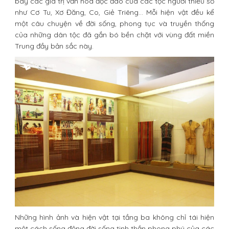
bày các giá trị văn hóa độc đáo của các tộc người thiểu số
như Cơ Tu, Xơ Đăng, Co, Giẻ Triêng... Mỗi hiện vật đều kể
một câu chuyện về đời sống, phong tục và truyền thống
của những dân tộc đã gắn bó bền chặt với vùng đất miền
Trung đầy bản sắc này.
Những hình ảnh và hiện vật tại tầng ba không chỉ tái hiện
một cách sống động đời sống tinh thần phong phú của các