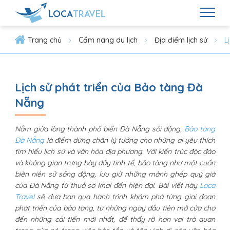
Trang chủ
Cẩm nang du lịch
Địa điểm lịch sử
L
Lịch sử phát triển của Bảo tàng Đà
Nẵng
Nằm giữa lòng thành phố biển Đà Nẵng sôi động,
Bảo tàng
Đà Nẵng
là điểm dừng chân lý tưởng cho những ai yêu thích
tìm hiểu lịch sử và văn hóa địa phương. Với kiến trúc độc đáo
và không gian trưng bày đầy tinh tế, bảo tàng như một cuốn
biên niên sử sống động, lưu giữ những mảnh ghép quý giá
của Đà Nẵng từ thuở sơ khai đến hiện đại. Bài viết này
Loca
Travel
sẽ đưa bạn qua hành trình khám phá từng giai đoạn
phát triển của bảo tàng, từ những ngày đầu tiên mở cửa cho
đến những cải tiến mới nhất, để thấy rõ hơn vai trò quan