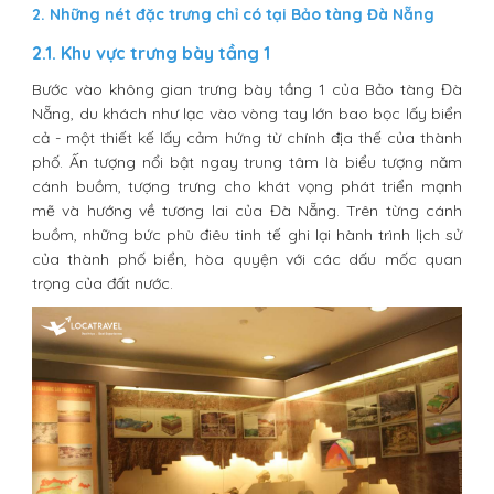
2. Những nét đặc trưng chỉ có tại Bảo tàng Đà Nẵng
2.1. Khu vực trưng bày tầng 1
Bước vào không gian trưng bày tầng 1 của Bảo tàng Đà
Nẵng, du khách như lạc vào vòng tay lớn bao bọc lấy biển
cả - một thiết kế lấy cảm hứng từ chính địa thế của thành
phố. Ấn tượng nổi bật ngay trung tâm là biểu tượng năm
cánh buồm, tượng trưng cho khát vọng phát triển mạnh
mẽ và hướng về tương lai của Đà Nẵng. Trên từng cánh
buồm, những bức phù điêu tinh tế ghi lại hành trình lịch sử
của thành phố biển, hòa quyện với các dấu mốc quan
trọng của đất nước.