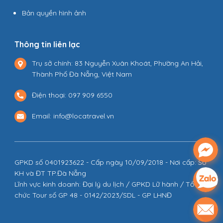
Bản quyền hình ảnh
Thông tin liên lạc
Trụ sở chính: 83 Nguyễn Xuân Khoát, Phường An Hải,
Thành Phố Đà Nẵng, Việt Nam
Điện thoại: 097 909 6550
Email: info@locatravel.vn
GPKD số 0401923622 - Cấp ngày 10/09/2018 - Nơi cấp: Sở
KH và ĐT TP.Đà Nẵng
Lĩnh vực kinh doanh: Đại lý du lịch / GPKD Lữ hành / Tổ
chức Tour số GP 48 - 0142/2023/SDL - GP LHNĐ