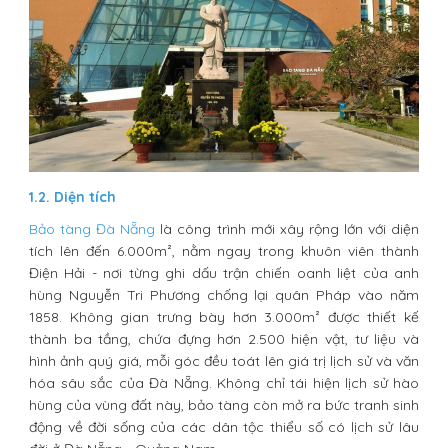
1.2. Diện tích
Bảo tàng Đà Nẵng
là công trình mới xây rộng lớn với diện
tích lên đến 6.000m², nằm ngay trong khuôn viên thành
Điện Hải - nơi từng ghi dấu trận chiến oanh liệt của anh
hùng Nguyễn Tri Phương chống lại quân Pháp vào năm
1858. Không gian trưng bày hơn 3.000m² được thiết kế
thành ba tầng, chứa đựng hơn 2.500 hiện vật, tư liệu và
hình ảnh quý giá, mỗi góc đều toát lên giá trị lịch sử và văn
hóa sâu sắc của Đà Nẵng. Không chỉ tái hiện lịch sử hào
hùng của vùng đất này, bảo tàng còn mở ra bức tranh sinh
động về đời sống của các dân tộc thiểu số có lịch sử lâu