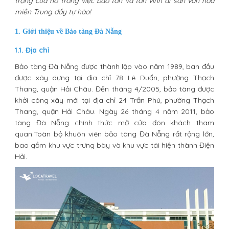
trọng của nó trong việc bảo tồn và tôn vinh di sản văn hóa
miền Trung đầy tự hào!
1. Giới thiệu về Bảo tàng Đà Nẵng
1.1. Địa chỉ
Bảo tàng Đà Nẵng được thành lập vào năm 1989, ban đầu
được xây dựng tại địa chỉ 78 Lê Duẩn, phường Thạch
Thang, quận Hải Châu. Đến tháng 4/2005, bảo tàng được
khởi công xây mới tại địa chỉ 24 Trần Phú, phường Thạch
Thang, quận Hải Châu. Ngày 26 tháng 4 năm 2011, bảo
tàng Đà Nẵng chính thức mở cửa đón khách tham
quan.Toàn bộ khuôn viên bảo tàng Đà Nẵng rất rộng lớn,
bao gồm khu vực trưng bày và khu vực tái hiện thành Điện
Hải.