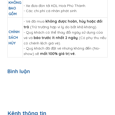
KHÔNG
- Xe đưa đón tới KDL Hoà Phú Thành.
BAO
- Các chi phí cá nhân phát sinh.
GỒM
- Vé đã mua
không được hoàn, hủy hoặc đổi
trả
(Trừ trường hợp vì lý do bất khả kháng).
CHÍNH
- Quý khách có thể thay đổi ngày sử dụng của
SÁCH
vé và
báo trước ít nhất 2 ngày
(Có phụ thu nếu
HỦY
có chênh lệch giá vé).
- Quý khách đã đặt vé nhưng không đến (No-
show) sẽ
mất 100% giá trị vé.
Bình luận
Kênh thông tin