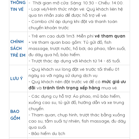
THÔNG
- Thời gian mở cửa: Sáng: 10:30 - Chiều: 14:00.
- Loại vé/Hình thức nhận vé: Quý khách liên hệ
TIN VÉ
qua tin nhắn zalo để được hỗ trợ về vé.
- Combo chỉ áp dụng khi đặt và thanh toán
chuyển khoản trước
- Trẻ em cao dưới 1m3: Miễn phí
vé tham quan
CHÍNH
-
Vé tham quan bao gồm: Tủ gửi đồ, fish
SÁCH
massage, trượt nước, hồ bơi, áo phao, tắm suối,
đu dây qua hồ, bảo hiểm.
TRẺ EM
- Trượt thác áp dụng với khách từ 14 - 65 tuổi.
- Quý khách vui lòng đặt vé trước tối thiểu 01
ngày so với ngày sử dụng dịch vụ.
LƯU Ý
- Quý khách nên đặt trước vé để có
mức giá ưu
đãi
và
tránh tình trạng xếp hàng
mua vé.
- Các dụng cụ hỗ trợ: Áo phao, mũ bảo hiểm,
xuồng cao su, tủ gửi đồ, hướng dẫn và xe trung
chuyển.
BAO
- Tham quan, chụp hình, trượt thác bằng xuồng
GỒM
cao su, tắm suối tự nhiên, fish massage, đu dây
qua suối.
- Bảo hiểm du lịch