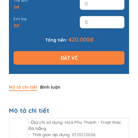
Trẻ em
0đ
Em bé
0đ
420.000
đ
Tổng tiền:
ĐẶT VÉ
Mô tả chi tiết
Bình luận
Mô tả chi tiết
- Địa chỉ sử dụng: Hoà Phú Thành - Trượt thác
Đà Nẵng
- Thời gian áp dụng: 01/01/2026.