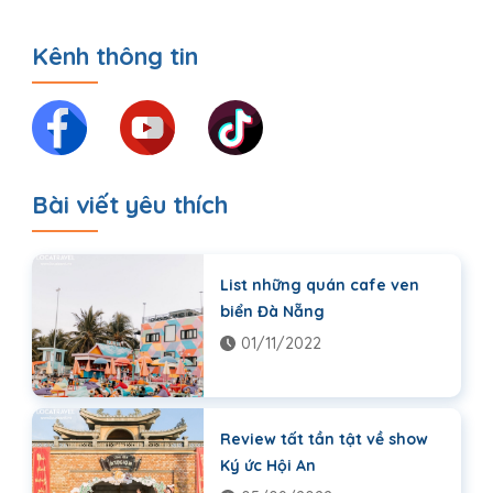
Kênh thông tin
Bài viết yêu thích
List những quán cafe ven
biển Đà Nẵng
01/11/2022
Review tất tần tật về show
Ký ức Hội An