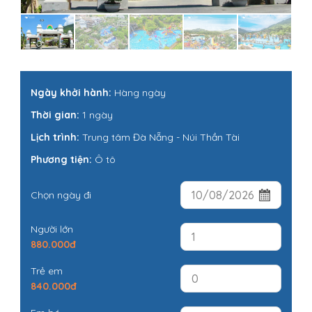
Ngày khởi hành:
Hàng ngày
Thời gian:
1 ngày
Lịch trình:
Trung tâm Đà Nẵng - Núi Thần Tài
Phương tiện:
Ô tô
Chọn ngày đi
Người lớn
880.000đ
Trẻ em
840.000đ