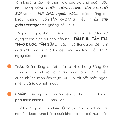
tắm khoáng tập thể, tham gia các trò chơi dưới nước
như: Dòng
SÔNG LƯỜI – ĐỘNG LONG TIÊN, KHU HỒ
BƠI
và khu
VUI CHƠI ngoài trời,…
Hoặc những du
khách không muốn TẮM KHOÁNG nhiều thì nằm
thư
giãn Massage
trên ghế tại hồ Ficus.
- Ngoài ra quý khách thêm nhu cầu có thể tự túc sử
dụng thêm dịch vụ cao cấp như:
TẮM BÙN, TẮM TRÀ
THẢO DƯỢC, TẮM SỮA…
hoặc thuê Bungalow để nghỉ
ngơi (Chi phí tự túc) khi đến với tour Núi Thần Tài 1
ngày của chúng tôi.
Trưa:
Đoàn dùng buffet trưa tại Nhà hàng Rồng Đỏ
trong khu du lịch với hơn 100 món ăn ẩm thực 3 miền
cùng những món ẩm thực Âu - Á rất bắt mắt, ngon
miệng và tự do nghỉ ngơi.
Chiều:
HDV tập trung đoàn tiếp tục hành trình khám
phá thiên nhiên Núi Thần Tài:
- Hồ khoáng nóng tự nhiên: Ở đây, quý khách được trải
nghiệm luộc trứng bằng suối khoáng nóng ở Núi Thần