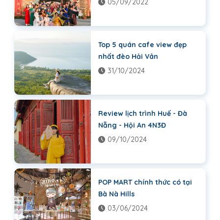
05/09/2022
Top 5 quán cafe view đẹp
nhất đèo Hải Vân
31/10/2024
Review lịch trình Huế - Đà
Nẵng - Hội An 4N3Đ
09/10/2024
POP MART chính thức có tại
Bà Nà Hills
03/06/2024