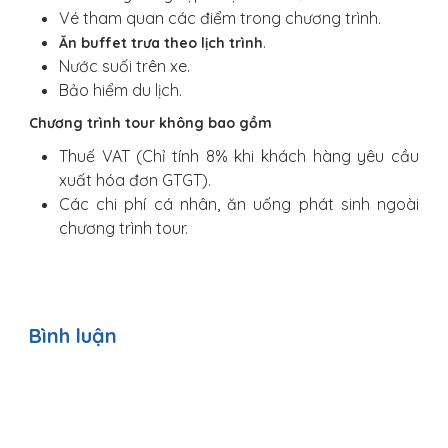
Vé tham quan các điểm trong chương trình.
.
Ăn buffet trưa theo lịch trình
Nước suối trên xe.
Bảo hiểm du lịch.
Chương trình tour không bao gồm
Thuế VAT (Chỉ tính 8% khi khách hàng yêu cầu
xuất hóa đơn GTGT).
Các chi phí cá nhân, ăn uống phát sinh ngoài
chương trình tour.
Bình luận