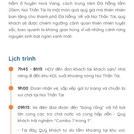
Nằm ở huyện Hoà Vang, cách trung tâm Đà Nẵng tầm
25km, Núi Thần Tài là một món quà quý giá mà thiên nhiên
ban tặng cho thành phố Đà Nẵng. Về với Núi Thần Tài, quý
khách sẽ được chiêm ngưỡng cảnh quan thiên nhiên tuyệt
sắc, bao quanh là không gian hùng vĩ với những cánh rừng
nguyên sinh bạt ngàn xanh mát.
Lịch trình
7h45 - 8h15
: HDV đến đón khách tại khách sạn/ nhà
riêng đi đến khu KDL suối khoáng nóng Núi Thần Tài.
9h00
: Đoàn nhận vé, sắp xếp gửi tư trang và chuẩn bị
vui chơi tại Núi Thần Tài.
09h15:
Xe điện đưa đoàn đến “bọng rồng” với hồ bơi
lớn cùng các trò chơi nước vô cùng hấp dẫn - Quý
khách trải nghiệm “Combo 7 trong 1".
- Tại đây Quý khách tự do tắm khoáng tại khu vực