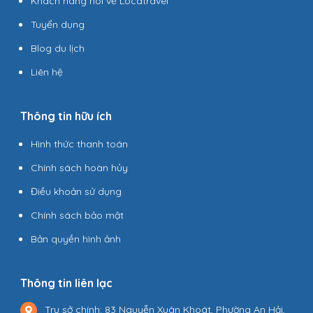
Khách hàng nói về Locatravel
Tuyển dụng
Blog du lịch
Liên hệ
Thông tin hữu ích
Hình thức thanh toán
Chính sách hoàn hủy
Điều khoản sử dụng
Chính sách bảo mật
Bản quyền hình ảnh
Thông tin liên lạc
Trụ sở chính: 83 Nguyễn Xuân Khoát, Phường An Hải,